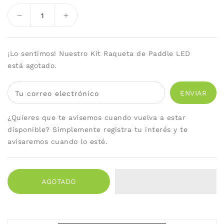
Reducir
Aumentar
cantidad
cantidad
para
para
Kit
Kit
¡Lo sentimos! Nuestro Kit Raqueta de Paddle LED
Raqueta
Raqueta
está agotado.
de
de
Paddle
Paddle
LED
LED
Tu correo electrónico
¿Quieres que te avisemos cuando vuelva a estar
disponible? Simplemente registra tu interés y te
avisaremos cuando lo esté.
AGOTADO