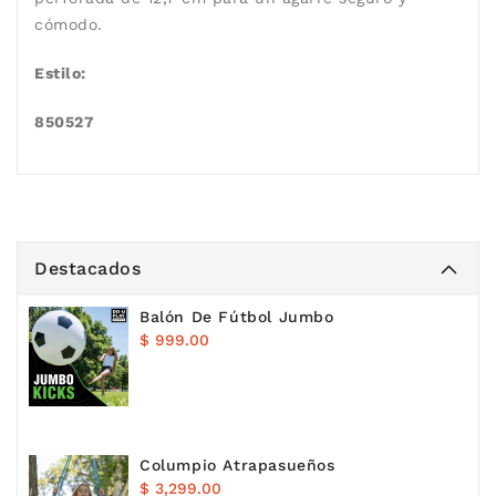
cómodo.
Estilo:
850527
Destacados
Balón De Fútbol Jumbo
Precio
$ 999.00
habitual
Columpio Atrapasueños
Precio
$ 3,299.00